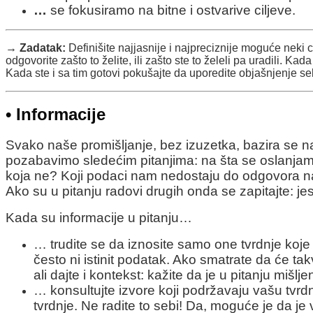
…
se fokusiramo na bitne i ostvarive ciljeve.
→ Zadatak:
Definišite najjasnije i najpreciznije moguće neki 
odgovorite zašto to želite, ili zašto ste to želeli pa uradili. Ka
Kada ste i sa tim gotovi pokušajte da uporedite objašnjenje se
•
Informacije
Svako naše promišljanje, bez izuzetka, bazira se 
pozabavimo sledećim pitanjima: na šta se oslanjamo
koja ne? Koji podaci nam nedostaju do odgovora n
Ako su u pitanju radovi drugih onda se zapitajte: jesu
Kada su informacije u pitanju…
… trudite se da iznosite samo one tvrdnje koje
često ni istinit podatak. Ako smatrate da će ta
ali dajte i kontekst: kažite da je u pitanju miš
… konsultujte izvore koji podržavaju vašu tvrd
tvrdnje. Ne radite to sebi! Da, moguće je da je