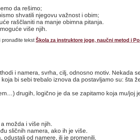
oćemo da rešimo;
bismo shvatili njegovu važnost i obim;
uće raščlaniti na manje obimna pitanja.
e moguće više njih.
i pronađite tekst
Škola za instruktore joge, naučni metod i 
di i namera, svrha, cilj, odnosno motiv. Nekada se c
oja bi sebi trebalo iznova da postavljamo su: šta žel
em…) drugih, logično je da se zapitamo koja mu/joj je
 možda i više njih.
đu sličnih namera, ako ih je više.
odustali od namere, ili je promenili.