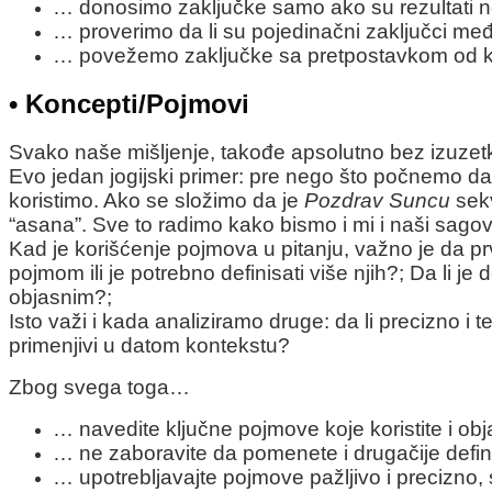
… donosimo zaključke samo ako su rezultati n
… proverimo da li su pojedinačni zaključci međ
… povežemo zaključke sa pretpostavkom od ko
• Koncepti/Pojmovi
Svako naše mišljenje, takođe apsolutno bez izuzetka
Evo jedan jogijski primer: pre nego što počnemo 
koristimo. Ako se složimo da je
Pozdrav Suncu
sekv
“asana”. Sve to radimo kako bismo i mi i naši sagovo
Kad je korišćenje pojmova u pitanju, važno je da p
pojmom ili je potrebno definisati više njih?; Da li
objasnim?;
Isto važi i kada analiziramo druge: da li precizno i
primenjivi u datom kontekstu?
Zbog svega toga…
… navedite ključne pojmove koje koristite i objas
… ne zaboravite da pomenete i drugačije definic
… upotrebljavajte pojmove pažljivo i precizno,