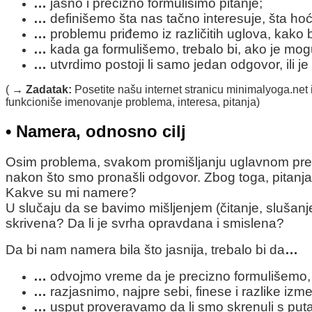
…
jasno i precizno formulišimo pitanje;
…
definišemo šta nas tačno interesuje, šta h
…
problemu priđemo iz različitih uglova, kako 
…
kada ga formulišemo, trebalo bi, ako je mog
…
utvrdimo postoji li samo jedan odgovor, ili j
(
→ Zadatak:
Posetite našu internet stranicu minimalyoga.net 
funkcioniše imenovanje problema, interesa, pitanja)
•
Namera, odnosno cilj
Osim problema, svakom promišljanju uglavnom pretho
nakon što smo pronašli odgovor. Zbog toga, pitanja k
Kakve su mi namere?
U slučaju da se bavimo mišljenjem (čitanje, slušanj
skrivena? Da li je svrha opravdana i smislena?
Da bi nam namera bila što jasnija, trebalo bi da
…
…
odvojmo vreme da je precizno formulišemo, a
…
razjasnimo, najpre sebi, finese i razlike izme
…
usput proveravamo da li smo skrenuli s puta, 