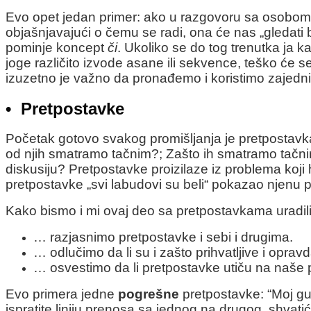
Evo opet jedan primer: ako u razgovoru sa osobom 
objašnjavajući o čemu se radi, ona će nas „gledati b
pominje koncept
či
. Ukoliko se do tog trenutka ja
joge različito izvode asane ili sekvence, teško će s
izuzetno je važno da pronađemo i koristimo zajednič
•
Pretpostavke
Početak gotovo svakog promišljanja je pretpostavk
od njih smatramo tačnim?; Zašto ih smatramo tačnim
diskusiju? Pretpostavke proizilaze iz problema koji 
pretpostavke „svi labudovi su beli“ pokazao njenu 
Kako bismo i mi ovaj deo sa pretpostavkama uradili
… razjasnimo pretpostavke i sebi i drugima.
… odlučimo da li su i zašto prihvatljive i opra
… osvestimo da li pretpostavke utiču na naše pozi
Evo primera jedne
pogrešne
pretpostavke: “Moj gur
ispratite liniju prenosa sa jednog na drugog, shvati