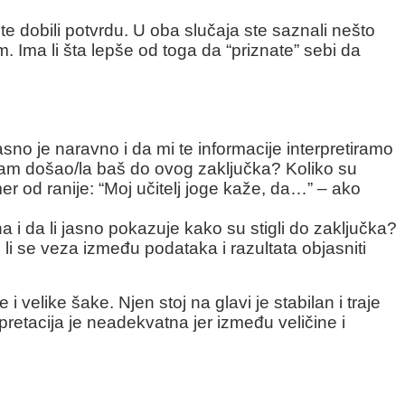
e dobili potvrdu. U oba slučaja ste saznali nešto
m. Ima li šta lepše od toga da “priznate” sebi da
 je naravno i da mi te informacije interpretiramo
sam došao/la baš do ovog zaključka? Koliko su
r od ranije: “Moj učitelj joge kaže, da…” – ako
a i da li jasno pokazuje kako su stigli do zaključka?
 li se veza između podataka i razultata objasniti
elike šake. Njen stoj na glavi je stabilan i traje
retacija je neadekvatna jer između veličine i