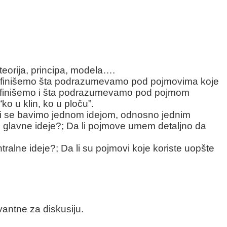
teorija, principa, modela….
 definišemo šta podrazumevamo pod pojmovima koje
efinišemo i šta podrazumevamo pod pojmom
o u klin, ko u ploču”.
 li se bavimo jednom idejom, odnosno jednim
je glavne ideje?; Da li pojmove umem detaljno da
tralne ideje?; Da li su pojmovi koje koriste uopšte
vantne za diskusiju.