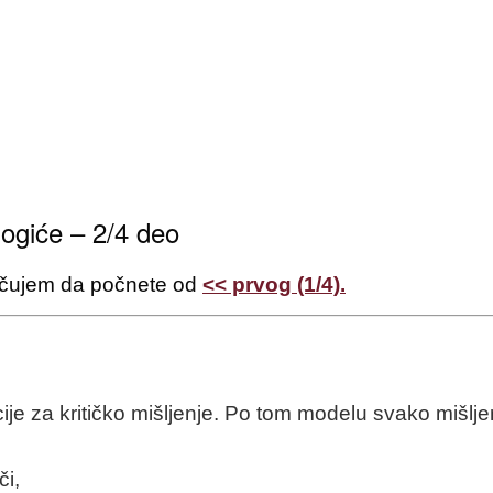
 jogiće – 2/4 deo
oručujem da počnete od
<< prvog (1/4).
ije za kritičko mišljenje. Po tom modelu svako mišlje
či,