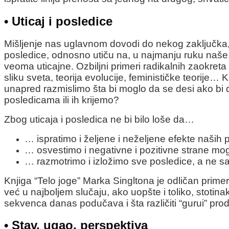
• Uticaj i posledice
Mišljenje nas uglavnom dovodi do nekog zaključka, 
posledice, odnosno utiču na, u najmanju ruku naše, 
veoma uticajne. Ozbiljni primeri radikalnih zaokreta
sliku sveta, teorija evolucije, feminističke teorije
unapred razmislimo šta bi moglo da se desi ako bi 
posledicama ili ih krijemo?
Zbog uticaja i posledica ne bi bilo loše da…
… ispratimo i željene i neželjene efekte naših p
… osvestimo i negativne i pozitivne strane m
… razmotrimo i izložimo sve posledice, a ne 
Knjiga “Telo joge” Marka Singltona je odličan prime
već u najboljem slučaju, ako uopšte i toliko, stotin
sekvenca danas podučava i šta različiti “gurui” prod
• Stav, ugao, perspektiva