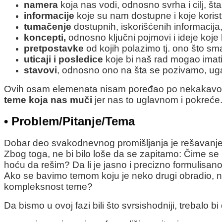
namera
koja nas vodi, odnosno svrha i cilj, št
informacije
koje su nam dostupne i koje koris
tumačenje
dostupnih, iskorišćenih informacija
koncepti,
odnosno ključni pojmovi i ideje koje 
pretpostavke
od kojih polazimo tj. ono što sm
uticaji i posledice
koje bi naš rad mogao imati 
stavovi
, odnosno ono na šta se pozivamo, uga
Ovih osam elemenata nisam poređao po nekakavom
teme koja nas muči
jer nas to uglavnom i pokreće
• Problem/Pitanje/Tema
Dobar deo svakodnevnog promišljanja je rešavanje pr
Zbog toga, ne bi bilo loše da se zapitamo: Čime s
hoću da rešim? Da li je jasno i precizno formulisan
Ako se bavimo temom koju je neko drugi obradio, npr.
kompleksnost teme?
Da bismo u ovoj fazi bili što svrsishodniji, trebalo bi