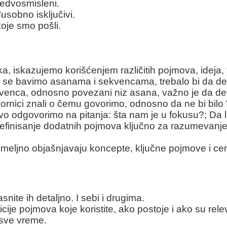
edvosmisleni.
usobno isključivi.
je smo pošli.
, iskazujemo korišćenjem različitih pojmova, ideja, 
da se bavimo asanama i sekvencama, trebalo bi da
enca, odnosno povezani niz asana, važno je da d
rnici znali o čemu govorimo, odnosno da ne bi bilo “k
rvo odgovorimo na pitanja: šta nam je u fokusu?; Da
 je definisanje dodatnih pojmova ključno za razumevan
 temeljno objašnjavaju koncepte, ključne pojmove i cen
nite ih detaljno. I sebi i drugima.
ije pojmova koje koristite, ako postoje i ako su rele
 sve vreme.