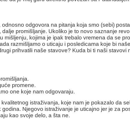
odnosno odgovora na pitanja koja smo (sebi) postavi
dalje promišljanje. Ukoliko je to novo saznanje revo
 u mišljenju, kojima je ipak trebalo vremena da se pr
… Kada razmišljamo o uticaju i posledicama koje bi naš
drugi prihvatili naše stavove? Kuda bi ti naši stavo
romišljanja.
oguće promene.
samo one koje nam odgovaraju.
r kvalitetnog istraživanja, koje nam je pokazalo da 
ak godina. Njegovo istraživanje je uticajno jer je za 
aju kao svoje delo, a šta ne.