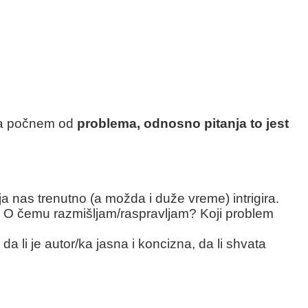
da počnem od
problema, odnosno pitanja to jest
a nas trenutno (a možda i duže vreme) intrigira.
? O čemu razmišljam/raspravljam? Koji problem
a li je autor/ka jasna i koncizna, da li shvata