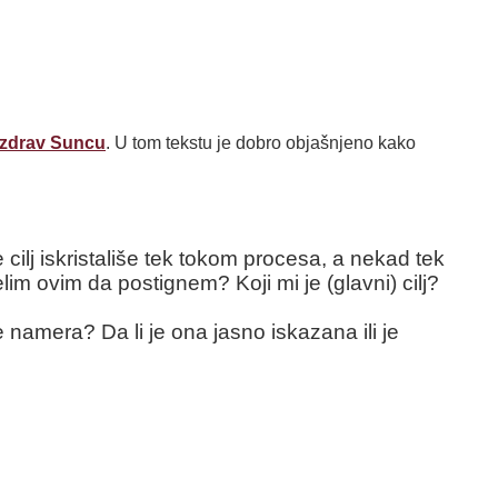
Pozdrav Suncu
. U tom tekstu je dobro objašnjeno kako
ilj iskristališe tek tokom procesa, a nekad tek
im ovim da postignem? Koji mi je (glavni) cilj?
 namera? Da li je ona jasno iskazana ili je