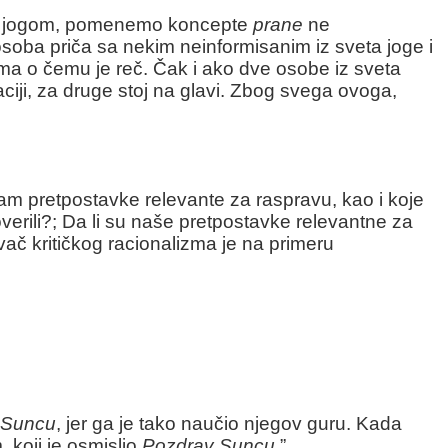
a sa jogom, pomenemo koncepte
prane
ne
 osoba priča sa nekim neinformisanim iz sveta joge i
jma o čemu je reč. Čak i ako dve osobe iz sveta
ciji, za druge stoj na glavi. Zbog svega ovoga,
m pretpostavke relevante za raspravu, kao i koje
erili?; Da li su naše pretpostavke relevantne za
vač kritičkog racionalizma je na primeru
 Suncu
, jer ga je tako naučio njegov guru. Kada
 koji je osmislio
Pozdrav Suncu
.”