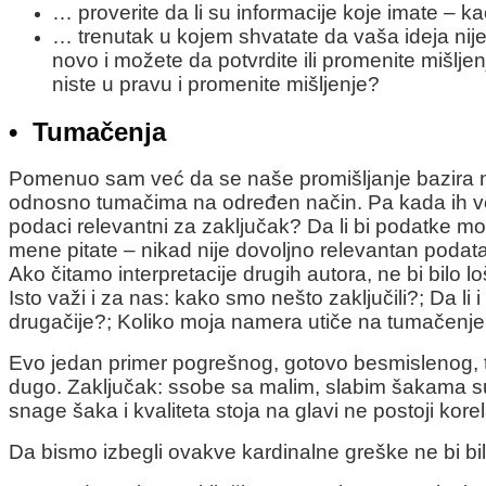
… proverite da li su informacije koje imate – kao
… trenutak u kojem shvatate da vaša ideja nije
novo i možete da potvrdite ili promenite mišljen
niste u pravu i promenite mišljenje?
•
Tumačenja
Pomenuo sam već da se naše promišljanje bazira na
odnosno tumačima na određen način. Pa kada ih već
podaci relevantni za zaključak? Da li bi podatke m
mene pitate – nikad nije dovoljno relevantan podat
Ako čitamo interpretacije drugih autora, ne bi bilo l
Isto važi i za nas: kako smo nešto zaključili?; Da li
drugačije?; Koliko moja namera utiče na tumačenj
Evo jedan primer pogrešnog, gotovo besmislenog, tum
dugo. Zaključak: ssobe sa malim, slabim šakama su n
snage šaka i kvaliteta stoja na glavi ne postoji korel
Da bismo izbegli ovakve kardinalne greške ne bi b