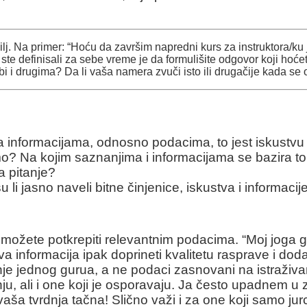
cilj. Na primer: “Hoću da završim napredni kurs za instruktora/ku
da ste definisali za sebe vreme je da formulišite odgovor koji hoće
bi i drugima? Da li vaša namera zvuči isto ili drugačije kada se
na informacijama, odnosno podacima, to jest iskust
? Na kojim saznanjima i informacijama se bazira to 
a pitanje?
 li jasno naveli bitne činjenice, iskustva i informacije
 možete potkrepiti relevantnim podacima. “Moj joga 
kva informacija ipak doprineti kvalitetu rasprave i d
ljenje jednog gurua, a ne podaci zasnovani na istraživa
nju, ali i one koji je osporavaju. Ja često upadnem 
 vaša tvrdnja tačna! Slično važi i za one koji samo j