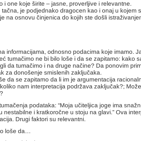
 i one koje širite – jasne, proverljive i relevantne.
 tačna, je podjednako dragocen kao i onaj u kojem st
je na osnovu činjenica do kojih ste došli istraživanje
 informacijama, odnosno podacima koje imamo. Jasno
 tumačimo ne bi bilo loše i da se zapitamo: kako 
ogli da tumačimo i na druge načine? Da ponovim prime
ak za donošenje smislenih zaključaka.
oše da se zapitamo da li im je argumentacija racionaln
 i koliko nam interpretacija podržava zaključak?; Može
e?
ačenja podataka: “Moja učiteljica joge ima snažne i v
estabilne i kratkoročne u stoju na glavi.” Ova interp
acija. Drugi faktori su relevantni.
ilo loše da…