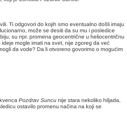
li. Ti odgovori do kojih smo eventualno došli imaju
lucionarno, može se desiti da su mu i posledice
obiju, su npr. promena geocentrične u heliocentričnu
e ideje mogle imati na svet, nije zgoreg da već
vi mogli da vode? Da li otvoreno govorimo o mogućim
sekvenca
Pozdrav Suncu
nije stara nekoliko hiljada,
posledicu ostavilo promenu načina na koji se