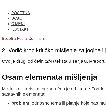
Skip
Home
to
POČETNA
content
UGAO
O MENI
KONTAKT
filozofija
Post a Comment
2. Vodič kroz kritičko mišljenje za jogine i
Ovo je drugi od četiri (2/4) teksta u serijalu. Prep
Osam elemenata mišljenja
Model koji koristim, preporučen je od strane Fondac
sastavnih elemenata:
problem
,
odnosno tema ili pitanje koje nas mu