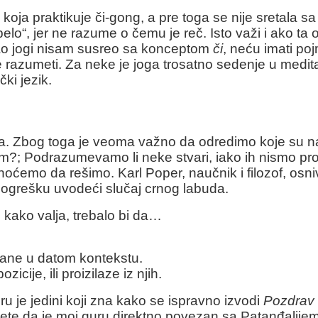
koja praktikuje či-gong, a pre toga se nije sretal
elo“, jer ne razume o čemu je reč. Isto važi i ako ta
 kao jogi nisam susreo sa konceptom
či
, neću imati po
e razumeti. Za neke je joga trosatno sedenje u medita
ki jezik.
a. Zbog toga je veoma važno da odredimo koje su na
?; Podrazumevamo li neke stvari, iako ih nismo prov
hoćemo da rešimo. Karl Poper, naučnik i filozof, osni
pogrešku uvodeći slučaj crnog labuda.
 kako valja, trebalo bi da…
vdane u datom kontekstu.
cije, ili proizilaze iz njih.
u je jedini koji zna kako se ispravno izvodi
Pozdrav
ćete da je moj guru direktno povezan sa Patanđalijem,