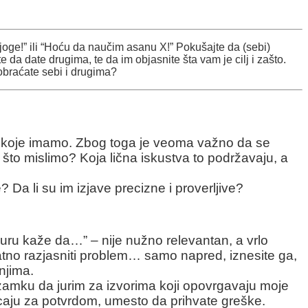
 joge!” ili “Hoću da naučim asanu X!” Pokušajte da (sebi)
te da date drugima, te da im objasnite šta vam je cilj i zašto.
 obraćate sebi i drugima?
vu koje imamo. Zbog toga je veoma važno da se
što mislimo? Koja lična iskustva to podržavaju, a
? Da li su im izjave precizne i proverljive?
guru kaže da…” – nije nužno relevantan, a vrlo
odatno razjasniti problem… samo napred, iznesite ga,
njima.
u zamku da jurim za izvorima koji opovrgavaju moje
urcaju za potvrdom, umesto da prihvate greške.