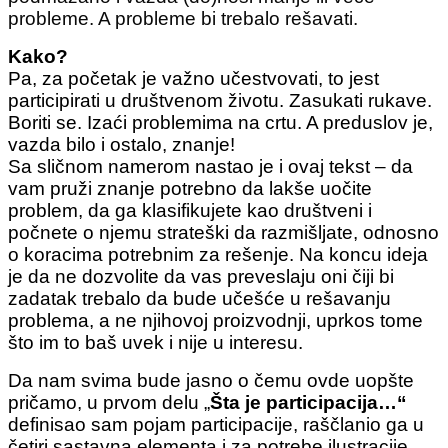
probleme. A probleme bi trebalo rešavati.
Kako?
Pa, za početak je važno učestvovati, to jest
participirati u društvenom životu. Zasukati rukave.
Boriti se. Izaći problemima na crtu. A preduslov je,
vazda bilo i ostalo, znanje!
Sa sličnom namerom nastao je i ovaj tekst – da
vam pruži znanje potrebno da lakše uočite
problem, da ga klasifikujete kao društveni i
počnete o njemu strateški da razmišljate, odnosno
o koracima potrebnim za rešenje. Na koncu ideja
je da ne dozvolite da vas preveslaju oni čiji bi
zadatak trebalo da bude učešće u rešavanju
problema, a ne njihovoj proizvodnji, uprkos tome
što im to baš uvek i nije u interesu.
Da nam svima bude jasno o čemu ovde uopšte
pričamo, u prvom delu „
Šta je participacija…“
definisao sam pojam participacije, raščlanio ga u
četiri sastavna elementa i za potrebe ilustracije