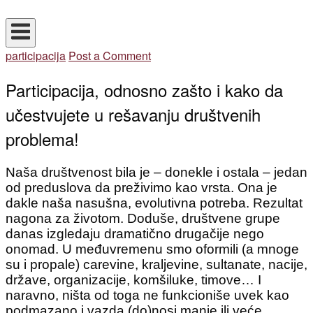
Skip
Home
to
content
participacija
Post a Comment
Participacija, odnosno zašto i kako da
učestvujete u rešavanju društvenih
problema!
Naša društvenost bila je – donekle i ostala – jedan
od preduslova da preživimo kao vrsta. Ona je
dakle naša nasušna, evolutivna potreba. Rezultat
nagona za životom. Doduše, društvene grupe
danas izgledaju dramatično drugačije nego
onomad. U međuvremenu smo oformili (a mnoge
su i propale) carevine, kraljevine, sultanate, nacije,
države, organizacije, komšiluke, timove… I
naravno, ništa od toga ne funkcioniše uvek kao
podmazano i vazda (do)nosi manje ili veće