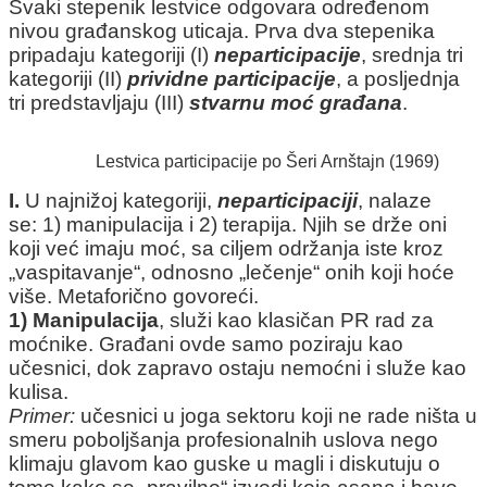
Svaki stepenik lestvice odgovara određenom
nivou građanskog uticaja. Prva dva stepenika
pripadaju kategoriji (I)
n
eparticipacije
, srednja tri
kategoriji (II)
prividne
participacije
, a posljednja
tri predstavljaju (III)
stvarnu moć građana
.
Lestvica participacije po Šeri Arnštajn (1969)
I.
U najnižoj kategoriji,
neparticipaciji
, nalaze
se: 1) manipulacija i 2) terapija. Njih se drže oni
koji već imaju moć, sa ciljem održanja iste kroz
„vaspitavanje“, odnosno „lečenje“ onih koji hoće
više. Metaforično govoreći.
1) Manipulacija
, služi kao klasičan PR rad za
moćnike. Građani ovde samo poziraju kao
učesnici, dok zapravo ostaju nemoćni i služe kao
kulisa.
Primer:
učesnici u joga sektoru koji ne rade ništa u
smeru poboljšanja profesionalnih uslova nego
klimaju glavom kao guske u magli i diskutuju o