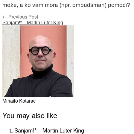
može, a ko vam mora (npr. ombudsman) pomoći?
Post
←
Previous Post
Sanjam!* – Martin Luter King
navigation
Mihailo Kotarac
You may also like
Sanjam!* – Martin Luter King