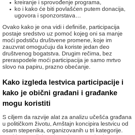
kreiranje i sprovođenje programa,
ko i kako će biti povlašćen putem donacija,
ugovora i sponzorstava…
Ovako kako je ona vidi i definiše, participacija
postaje sredstvo uz pomoć kojeg oni sa manje
moći podstiču društvene promene, koje im
zauzvrat omogućuju da koriste jedan deo
društvenog bogatstva. Drugim rečima, bez
preraspodele moći participacija je samo mrtvo
slovo na papiru, prazno obećanje.
Kako izgleda lestvica participacije i
kako je obični građani i građanke
mogu koristiti
S ciljem da razvije alat za analizu učešća građana
u političkom životu, Arnštajn koncipira lestvicu od
osam stepenika, organizovanih u tri kategorije.