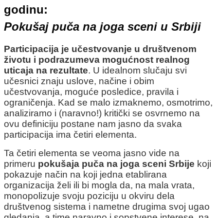
godinu:
Pokušaj puča na joga sceni u Srbiji
Participacija je učestvovanje u društvenom
životu i podrazumeva mogućnost realnog
uticaja na rezultate
. U idealnom slučaju svi
učesnici znaju uslove, načine i obim
učestvovanja, moguće posledice, pravila i
ograničenja. Kad se malo izmaknemo, osmotrimo,
analiziramo i (naravno!) kritički se osvrnemo na
ovu definiciju postane nam jasno da svaka
participacija ima četiri elementa.
Ta četiri elementa se veoma jasno vide na
primeru
pokušaja puča na joga sceni Srbije
koji
pokazuje način na koji jedna etablirana
organizacija želi ili bi mogla da, na mala vrata,
monopolizuje svoju poziciju u okviru dela
društvenog sistema i nametne drugima svoj ugao
gledanja, a time naravno i sopstvene interese, na