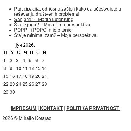
Participacija, odnosno zašto i kako da učestvujete u
rešavanju društvenih problema!
Sanjam!* – Martin Luter King
Šta je joga? – Moja lična perspektiva
POPP ili POPC, nije pitanje
Šta je minimalizam? – Moja perspektiva
јун 2026.
П
У
С
Ч
П
С
Н
1
2
3
4
5
6
7
8
9
10
11
12
13
14
15
16
17
18
19
20
21
22
23
24
25
26
27
28
29
30
IMPRESUM | KONTAKT
|
POLITIKA PRIVATNOSTI
2026 © Mihailo Kotarac