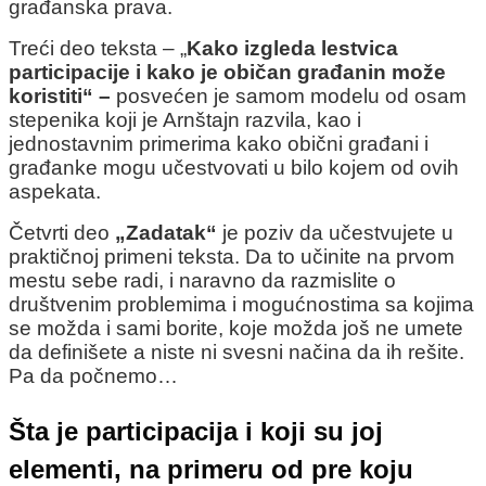
građanska prava.
Treći deo teksta – „
Kako izgleda lestvica
participacije i kako je običan građanin može
koristiti
“ –
posvećen je samom modelu od osam
stepenika koji je Arnštajn razvila, kao i
jednostavnim primerima kako obični građani i
građanke mogu učestvovati u bilo kojem od ovih
aspekata.
Četvrti deo
„Zadatak“
je poziv da učestvujete u
praktičnoj primeni teksta. Da to učinite na prvom
mestu sebe radi, i naravno da razmislite o
društvenim problemima i mogućnostima sa kojima
se možda i sami borite, koje možda još ne umete
da definišete a niste ni svesni načina da ih rešite.
Pa da počnemo…
Šta je participacija i koji su joj
elementi, na primeru od pre koju