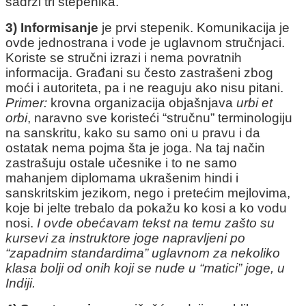
sadrži tri stepenika.
3) Informisanje
je prvi stepenik. Komunikacija je
ovde jednostrana i vode je uglavnom stručnjaci.
Koriste se stručni izrazi i nema povratnih
informacija. Građani su često zastrašeni zbog
moći i autoriteta, pa i ne reaguju ako nisu pitani.
Primer:
krovna organizacija objašnjava
urbi et
orbi
, naravno sve koristeći “stručnu” terminologiju
na sanskritu, kako su samo oni u pravu i da
ostatak nema pojma šta je joga. Na taj način
zastrašuju ostale učesnike i to ne samo
mahanjem diplomama ukrašenim hindi i
sanskritskim jezikom, nego i pretećim mejlovima,
koje bi jelte trebalo da pokažu ko kosi a ko vodu
nosi.
I ovde obećavam tekst na temu zašto su
kursevi za instruktore joge napravljeni po
“zapadnim standardima” uglavnom za nekoliko
klasa bolji od onih koji se nude u “matici” joge, u
Indiji.