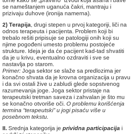
tome kako se „pravilno“ izvodi koja asana i bave
se nameštanjem uganuća čakri, mantraju i
prizivaju duhove (ironija namerna).
2) Terapija
, drugi stepen u prvoj kategoriji, liči na
odnos terapeuta i pacijenta. Problem koji bi
trebalo rešiti pripisuje se patologiji onih koji su
njime pogođeni umesto problemu postojeće
strukture. Ideja je da će pacijent kad-tad shvatiti
da je u krivu, eventualno ozdraviti i sve se
nastavlja po starom.
Primer:
Joga sektor se slaže sa predlozima jer
konačno shvata da je krovna organizacija u pravu
i da svi ostali žive u zabludi glede sopstvenog
razumevanja joge. Joga sektor pristaje na
terapeutski tretman saveza i zahvalan je što mu
se konačno otvoriše oči.
O problemu korišćenja
termina “terapeutski” u jogi pisaću više u
posebnom tekstu.
II.
Srednja kategorija je
prividna participacija
i