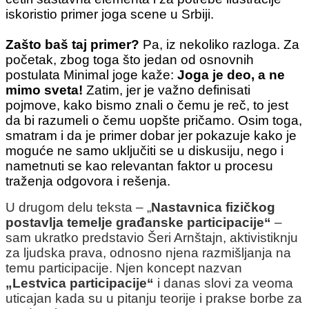
iskoristio primer joga scene u Srbiji.
Zašto baš taj primer?
Pa, iz nekoliko razloga.
Za
početak, zbog toga što jedan od osnovnih
postulata Minimal joge kaže:
Joga je deo, a ne
mimo sveta!
Zatim, jer je važno definisati
pojmove, kako bismo znali o čemu je reč, to jest
da bi razumeli o čemu uopšte pričamo. Osim toga,
smatram i da je primer dobar jer pokazuje kako je
moguće ne samo uključiti se u diskusiju, nego i
nametnuti se kao relevantan faktor u procesu
traženja odgovora i rešenja.
U drugom delu teksta – „
Nastavnica fizičkog
postavlja temelje građanske participacije“
–
sam ukratko predstavio Šeri Arnštajn, aktivistiknju
za ljudska prava, odnosno njena razmišljanja na
temu participacije. Njen koncept nazvan
„
Lestvica participacije“
i danas slovi za veoma
uticajan kada su u pitanju teorije i prakse borbe za