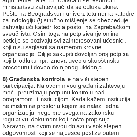
argumente na temu i obraćaju se resornom
ministartsvu zahtevajući da se odluka ukine.
Pošto na Beogradskom univerzitetu nema katedre
za indologiju (!) stručno mišljenje se obezbeđuje
zahvaljujući katedri koja postoji na Zagrebačkom
sveučilištu. Osim toga na potpisivanje online
peticije se pozivaju svi zainteresovani učesnici,
koji nisu saglasni sa namerom krovne
organizacije. Cilj je sakupiti dovoljan broj potpisa
koji bi odluku npr. iznova uveo u skupštinsku
proceduru i doveo do njenog ukidanja.
8) Građanska kontrola
je najviši stepen
participacije. Na ovom nivou građani zahtevaju
moć i preuzimaju potpunu kontrolu nad
programom ili institucijom. Kada kažem institucija
ne mislim na prostor u kojem se nalazi jedna
organizacija, nego pre svega na zakonsku
regulativu, dokument koji nešto propisuje.
Naravno, na ovom nivou dolazi i visok stepen
odgovornosti koji se najčešće postiže putem