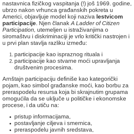
nastavnica fizičkog vaspitanja (!) još 1969. godine,
ubrzo nakon vrhunca građanskih pokreta u
Americi, objavljuje model koji naziva
lestvicom
participacije
. Njen članak
A Ladder of Citizen
Participation,
utemeljen u istraživanjima o
siromaštvu i diskriminaciji je vrlo kritički nastrojen i
u prvi plan stavlja razliku između:
participacije kao ispraznog rituala i
participacije kao stvarne moći upravljanja
društvenim procesima.
Arnštajn participaciju definiše kao kategorički
pojam, kao simbol građanske moći, kao borbu za
preraspodelu resursa koja bi skrajnutim grupama
omogućila da se uključe u političke i ekonomske
procese, i da utiču na:
pristup informacijama,
postavljanje ciljeva i smernica,
preraspodelu javnih sredstava,