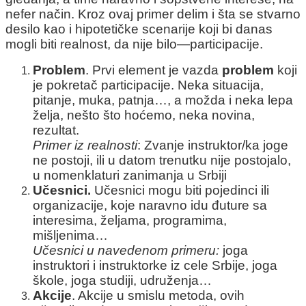
nefer način. Kroz ovaj primer delim i šta se stvarno
desilo kao i hipotetičke scenarije koji bi danas
mogli biti realnost, da nije bilo—participacije.
Problem
. Prvi element je vazda
problem
koji
je pokretač participacije. Neka situacija,
pitanje, muka, patnja…, a možda i neka lepa
želja, nešto što hoćemo, neka novina,
rezultat.
Primer iz realnosti
: Zvanje instruktor/ka joge
ne postoji, ili u datom trenutku nije postojalo,
u nomenklaturi zanimanja u Srbiji
Učesnici.
Učesnici mogu biti pojedinci ili
organizacije, koje naravno idu đuture sa
interesima, željama, programima,
mišljenima…
Učesnici u navedenom primeru:
joga
instruktori i instruktorke iz cele Srbije, joga
škole, joga studiji, udruženja…
Akcije
. Akcije u smislu metoda, ovih