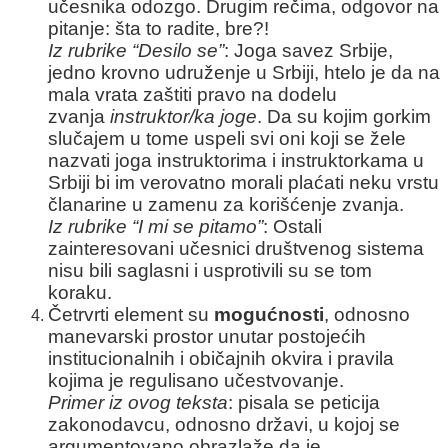
učesnika odozgo. Drugim rečima, odgovor na
pitanje: šta to radite, bre?!
Iz rubrike “Desilo se”
: Joga savez Srbije,
jedno krovno udruženje u Srbiji, htelo je da na
mala vrata zaštiti pravo na dodelu
zvanja
instruktor/ka joge
. Da su kojim gorkim
slučajem u tome uspeli svi oni koji se žele
nazvati joga instruktorima i instruktorkama u
Srbiji bi im verovatno morali plaćati neku vrstu
članarine u zamenu za korišćenje zvanja.
Iz rubrike “I mi se pitamo”
: Ostali
zainteresovani učesnici društvenog sistema
nisu bili saglasni i usprotivili su se tom
koraku.
Četrvrti element su
mogućnosti
, odnosno
manevarski prostor unutar postojećih
institucionalnih i običajnih okvira i pravila
kojima je regulisano učestvovanje.
Primer iz ovog teksta
: pisala se peticija
zakonodavcu, odnosno državi, u kojoj se
argumentovano obrazlaže da je