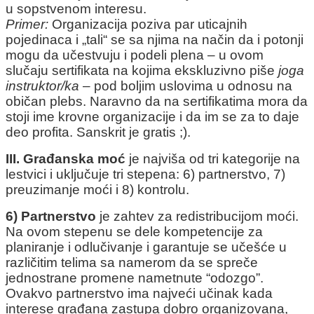
u sopstvenom interesu.
Primer:
Organizacija poziva par uticajnih
pojedinaca i „tali“ se sa njima na način da i potonji
mogu da učestvuju i podeli plena – u ovom
slučaju sertifikata na kojima ekskluzivno piše
joga
instruktor/ka
– pod boljim uslovima u odnosu na
običan plebs. Naravno da na sertifikatima mora da
stoji ime krovne organizacije i da im se za to daje
deo profita. Sanskrit je gratis ;).
III. Građanska moć
je najviša od tri kategorije na
lestvici i uključuje tri stepena: 6) partnerstvo, 7)
preuzimanje moći i 8) kontrolu.
6) Partnerstvo
je zahtev za redistribucijom moći.
Na ovom stepenu se dele kompetencije za
planiranje i odlučivanje i garantuje se učešće u
različitim telima sa namerom da se spreče
jednostrane promene nametnute “odozgo”.
Ovakvo partnerstvo ima najveći učinak kada
interese građana zastupa dobro organizovana,