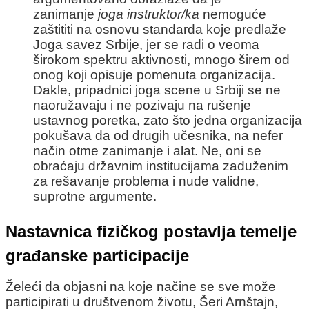
zanimanje
joga instruktor/ka
nemoguće
zaštititi na osnovu standarda koje predlaže
Joga savez Srbije, jer se radi o veoma
širokom spektru aktivnosti, mnogo širem od
onog koji opisuje pomenuta organizacija.
Dakle, pripadnici joga scene u Srbiji se ne
naoružavaju i ne pozivaju na rušenje
ustavnog poretka, zato što jedna organizacija
pokušava da od drugih učesnika, na nefer
način otme zanimanje i alat. Ne, oni se
obraćaju državnim institucijama zaduženim
za rešavanje problema i nude validne,
suprotne argumente.
Nastavnica fizičkog postavlja temelje
građanske participacije
Želeći da objasni na koje načine se sve može
participirati u društvenom životu, Šeri Arnštajn,