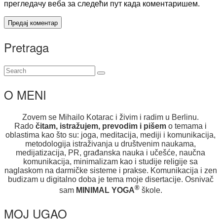
прегледачу веба за следећи пут када коментаришем.
Pretraga
O MENI
Zovem se Mihailo Kotarac i živim i radim u Berlinu.
Rado
čitam, istražujem, prevodim i pišem
o temama i
oblastima kao što su: joga, meditacija, mediji i komunikacija,
metodologija istraživanja u društvenim naukama,
medijatizacija, PR, građanska nauka i učešće, naučna
komunikacija, minimalizam kao i studije religije sa
naglaskom na darmičke sisteme i prakse. Komunikacija i zen
budizam u digitalno doba je tema moje disertacije. Osnivač
®
sam
MINIMAL YOGA
škole.
MOJ UGAO