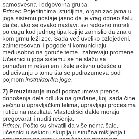
samosvesna i odgovorna grupa.
Primer
:
Pojedincima, studijima, organizacijama u
joga sistemu postaje jasno da je vrag odneo šalu i
da će, ako se ovako nastavi, svi redovno morati
po ćagu kod jednog tipa koji je zamislio da zna u
kom grmu leži zec. Sada već uveliko ozlojeđeni,
zainteresovani i pogođeni komuniciraju
međusobno na goruće teme i zahtevaju promene.
Učesnici u joga sistemu se ne slažu sa
ponuđenim rešenjem i žele aktivno ućešće u
odlučivanju o tome šta se podrazumeva pod
pojmom
instruktor/ka joge
.
7) Preuzimanje moći
podrazumeva prenos
donošenja dela odluka na građane, koji sada čine
većinu u upravljačkim telima, upravljaju procesima
i utiču na rezultate. Vlastodršci dakle moraju
pregovarati i nuditi rešenja.
Primer:
Pošto su shvatili da više nema šale,
učesnici u sektoru skupljaju stručna mišljenja i