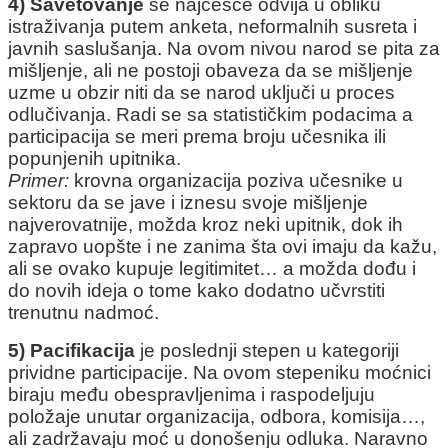
4) Savetovanje
se najčešće odvija u obliku
istraživanja putem anketa, neformalnih susreta i
javnih saslušanja. Na ovom nivou narod se pita za
mišljenje, ali ne postoji obaveza da se mišljenje
uzme u obzir niti da se narod uključi u proces
odlučivanja. Radi se sa statističkim podacima a
participacija se meri prema broju učesnika ili
popunjenih upitnika.
Primer:
krovna organizacija poziva učesnike u
sektoru da se jave i iznesu svoje mišljenje
najverovatnije, možda kroz neki upitnik, dok ih
zapravo uopšte i ne zanima šta ovi imaju da kažu,
ali se ovako kupuje legitimitet… a možda dođu i
do novih ideja o tome kako dodatno učvrstiti
trenutnu nadmoć.
5) Pacifikacija
je poslednji stepen u kategoriji
prividne participacije. Na ovom stepeniku moćnici
biraju među obespravljenima i raspodeljuju
položaje unutar organizacija, odbora, komisija…,
ali zadržavaju moć u donošenju odluka. Naravno