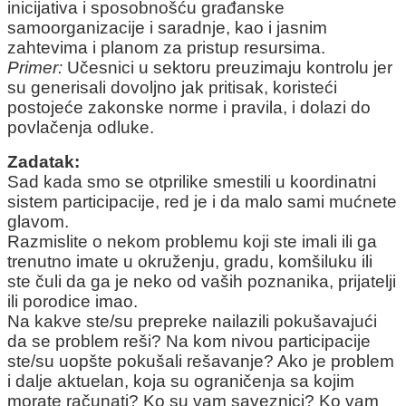
inicijativa i sposobnošću građanske
samoorganizacije i saradnje, kao i jasnim
zahtevima i planom za pristup resursima.
Primer:
Učesnici u sektoru preuzimaju kontrolu jer
su generisali dovoljno jak pritisak, koristeći
postojeće zakonske norme i pravila, i dolazi do
povlačenja odluke.
Zadatak:
Sad kada smo se otprilike smestili u koordinatni
sistem participacije, red je i da malo sami mućnete
glavom.
Razmislite o nekom problemu koji ste imali ili ga
trenutno imate u okruženju, gradu, komšiluku ili
ste čuli da ga je neko od vaših poznanika, prijatelji
ili porodice imao.
Na kakve ste/su prepreke nailazili pokušavajući
da se problem reši? Na kom nivou participacije
ste/su uopšte pokušali rešavanje? Ako je problem
i dalje aktuelan, koja su ograničenja sa kojim
morate računati? Ko su vam saveznici? Ko vam