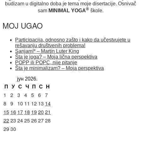
budizam u digitalno doba je tema moje disertacije. Osnivač
®
sam
MINIMAL YOGA
škole.
MOJ UGAO
Participacija, odnosno zašto i kako da učestvujete u
rešavanju društvenih problema!
Sanjam!* – Martin Luter King
Šta je joga? – Moja lična perspektiva
POPP ili POPC, nije pitanje
Šta je minimalizam? – Moja perspektiva
јун 2026.
П
У
С
Ч
П
С
Н
1
2
3
4
5
6
7
8
9
10
11
12
13
14
15
16
17
18
19
20
21
22
23
24
25
26
27
28
29
30