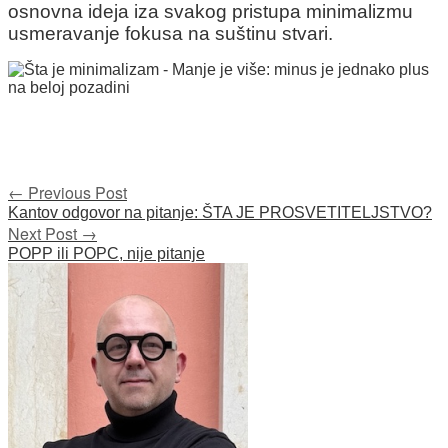
osnovna ideja iza svakog pristupa minimalizmu
usmeravanje fokusa na suštinu stvari.
Post
←
Previous Post
Kantov odgovor na pitanje: ŠTA JE PROSVETITELJSTVO?
navigation
Next Post
→
POPP ili POPC, nije pitanje