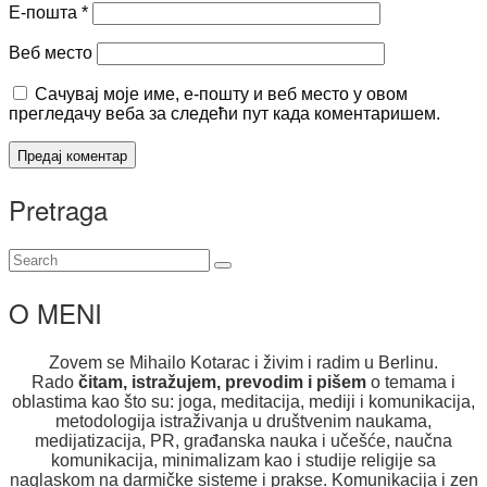
Е-пошта
*
Веб место
Сачувај моје име, е-пошту и веб место у овом
прегледачу веба за следећи пут када коментаришем.
Pretraga
O MENI
Zovem se Mihailo Kotarac i živim i radim u Berlinu.
Rado
čitam, istražujem, prevodim i pišem
o temama i
oblastima kao što su: joga, meditacija, mediji i komunikacija,
metodologija istraživanja u društvenim naukama,
medijatizacija, PR, građanska nauka i učešće, naučna
komunikacija, minimalizam kao i studije religije sa
naglaskom na darmičke sisteme i prakse. Komunikacija i zen