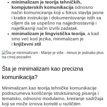
minimalizam je teorija tehničkih,
kompjuterskih komunikacija
odnosno
način komuniciranja koji u fokus stavlja jasne
i kratke instrukcije i dokumentovanje istih sa
ciljem da se uspešno na najjednostavniji i
najefikasniji način izvrši zadatak.
minimalizam je lingvistička teorija
, a kad
smo već kod jezika, minimalizam je
i
književni stil
Šta je minimalizam kao precizna
komunikacija?
Minimalizam kao teorija tehničke komunikacije
podrazumeva korišćenje struktuiranog pisanja i
tematsko, odnosno modularno, kreiranje sadržaja
koji se može iznova koristiti u različitim