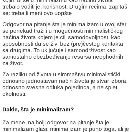
kojim bi se u minimalizmu kao načinu života
trebalo voditi je: korisnost. Drugim rečima, zapitaš
se: treba li meni ovo uopšte
Odgovor na pitanje šta je minimalizam u ovoj sferi
se ponekad traži i u mogućnosti minimalističkog
načina života kojem je cilj samodovoljnost, kao
sposobnosti da se živi bez (pre)čestog kontakta
sa drugima. To uključuje i samoodrživost kao
samostalno obezbeđivanje resursa neophodnih
za život.
Za razliku od života u siromaštvu minimalistički
odnosno jednostavan način života je stvar izbora,
odnosno svesna odluka pojedinca, a ne splet
okolnosti.
Dakle, šta je minimalizam?
Za mene, najbolji odgovor na pitanje šta je
minimalizam glasi: minimalizam je puno toga, ali je