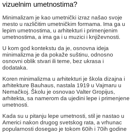
vizuelnim umetnostima?
Minimalizam je kao umetnički izraz našao svoje
mesto u različitim umetničkim formama. Ima ga u
lepim umetnostima, u arhitekturi i primenjenim
umetnostima, a ima ga i u muzici i književnosti.
U kom god kontekstu da je, osnovna ideja
minimalizma je da pokaže suštinu, odnosno
osnovni oblik stvari ili teme, bez ukrasa i
dodataka.
Koren minimalizma u arhitekturi je škola dizajna i
arhitekture Bauhaus, nastala 1919 u Vajmaru u
Nemačkoj. Školu je osnovao Valter Gropijus,
arhitekta, sa namerom da ujedini lepe i primenjene
umetnosti.
Kada su u pitanju lepe umetnosti, stil je nastao u
Americi nakon drugog svetskog rata, a vrhunac
popularnosti dosegao je tokom 60ih i 70ih godine