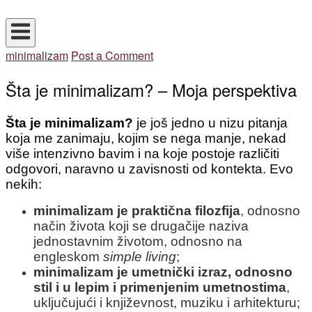
Skip
Home
to
content
minimalizam
Post a Comment
Šta je minimalizam? – Moja perspektiva
Šta je minimalizam?
je još jedno u nizu pitanja
koja me zanimaju, kojim se nega manje, nekad
više intenzivno bavim i na koje postoje različiti
odgovori, naravno u zavisnosti od kontekta. Evo
nekih:
minimalizam je praktična filozfija
, odnosno
način života koji se drugačije naziva
jednostavnim životom, odnosno na
engleskom
simple living
;
minimalizam je umetnički izraz, odnosno
stil i u lepim i primenjenim umetnostima
,
uključujući i književnost, muziku i arhitekturu;