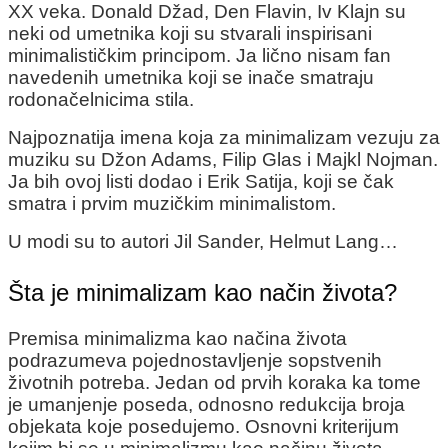
XX veka. Donald Džad, Den Flavin, Iv Klajn su
neki od umetnika koji su stvarali inspirisani
minimalističkim principom. Ja lično nisam fan
navedenih umetnika koji se inače smatraju
rodonačelnicima stila.
Najpoznatija imena koja za minimalizam vezuju za
muziku su Džon Adams, Filip Glas i Majkl Nojman.
Ja bih ovoj listi dodao i Erik Satija, koji se čak
smatra i prvim muzičkim minimalistom.
U modi su to autori Jil Sander, Helmut Lang…
Šta je minimalizam kao način života?
Premisa minimalizma kao načina života
podrazumeva pojednostavljenje sopstvenih
životnih potreba. Jedan od prvih koraka ka tome
je umanjenje poseda, odnosno redukcija broja
objekata koje posedujemo. Osnovni kriterijum