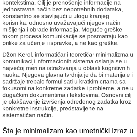
kontekstima. Cilj je prenošenje informacije na
jednostavna način bez nepotrebnih dodataka,
konstantno se stavljajući u ulogu kranjeg
korisnika, odnosno uvažavajući njegov način
mišljenja i obrade informacija. Moguće greške
tokom procesa komunikacije se posmatraju kao
prilike za učenje i ispravke, a ne kao greške.
Džon Kerol, informatičar i teoretičar minimalizma u
komunikaciji informacionih sistema oslanja se u
najvećoj meri na istraživanja u oblasti kognitivnih
nauka. Njegova glavna tvrdnja je da bi materijale i
sadržaje trebalo formulisati u kratkim crtama sa
fokusomi na konkretne zadatke i probleme, a ne u
dugačkim dokumentima i tekstovima. Osnovni cilj
je olakšavanje izvršenja određenog zadatka kroz
konkretne instrukcije, predstavljene na
sistematičan način.
Šta je minimalizam kao umetnički izraz u