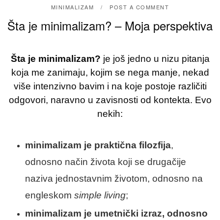
MINIMALIZAM
POST A COMMENT
Šta je minimalizam? – Moja perspektiva
Šta je minimalizam?
je još jedno u nizu pitanja
koja me zanimaju, kojim se nega manje, nekad
više intenzivno bavim i na koje postoje različiti
odgovori, naravno u zavisnosti od kontekta. Evo
nekih:
minimalizam je praktična filozfija
,
odnosno način života koji se drugačije
naziva jednostavnim životom, odnosno na
engleskom
simple living
;
minimalizam je umetnički izraz, odnosno