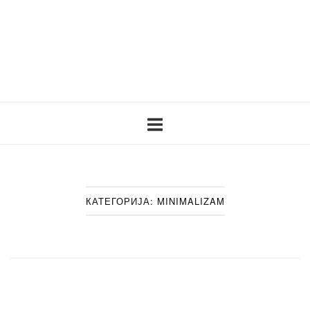
Skip
to
content
Home
КАТЕГОРИЈА:
MINIMALIZAM