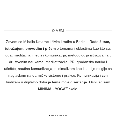
O MENI
Zovem se Mihailo Kotarac i živim i radim u Berlinu. Rado
čitam,
istražujem, prevodim i pišem
o temama i oblastima kao što su:
joga, meditacija, mediji i komunikacija, metodologija istraživanja u
društvenim naukama, medijatizacija, PR, građanska nauka i
učešće, naučna komunikacija, minimalizam kao i studije religije sa
naglaskom na darmičke sisteme i prakse. Komunikacija i zen
budizam u digitalno doba je tema moje disertacije. Osnivač sam
®
MINIMAL YOGA
škole.