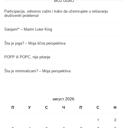
MOJ UGAO
Participacija, odnosno zašto i kako da učestvujete u rešavanju
društvenih problema!
Sanjam!* – Martin Luter King
Šta je joga? – Moja lična perspektiva
POPP ili POPC, nije pitanje
Šta je minimalizam? – Moja perspektiva
август 2026.
П
У
С
Ч
П
С
Н
1
2