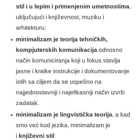
stil i u lepim i primenjenim umetnostima
,
uključujući i književnost, muziku i
arhitekturu;
minimalizam je teorija tehničkih,
kompjuterskih komunikacija
odnosno
način komuniciranja koji u fokus stavlja
jasne i kratke instrukcije i dokumentovanje
istih sa ciljem da se uspešno na
najjednostavniji i najefikasniji način izvrši
zadatak.
minimalizam je lingvistička teorija
, a kad
smo već kod jezika, minimalizam je
i
književni stil