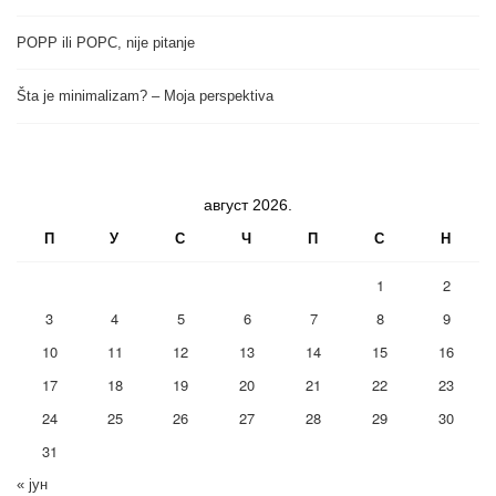
POPP ili POPC, nije pitanje
Šta je minimalizam? – Moja perspektiva
август 2026.
П
У
С
Ч
П
С
Н
1
2
3
4
5
6
7
8
9
10
11
12
13
14
15
16
17
18
19
20
21
22
23
24
25
26
27
28
29
30
31
« јун