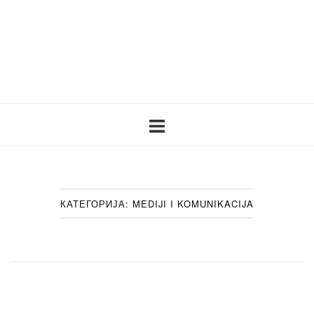
Skip
to
content
Home
КАТЕГОРИЈА:
MEDIJI I KOMUNIKACIJA