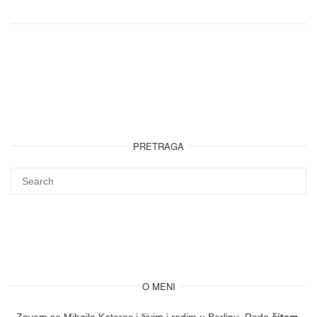
PRETRAGA
O MENI
Zovem se Mihailo Kotarac i živim i radim u Berlinu. Rado
čitam,