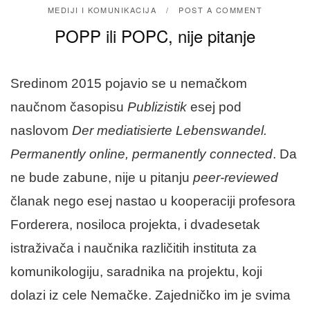
MEDIJI I KOMUNIKACIJA
POST A COMMENT
POPP ili POPC, nije pitanje
Sredinom 2015 pojavio se u nemačkom
naučnom časopisu
Publizistik
esej pod
naslovom
Der mediatisierte Lebenswandel.
Permanently online, permanently connected
.
Da
ne bude zabune, nije u pitanju
peer-reviewed
članak nego esej nastao u kooperaciji profesora
Forderera, nosiloca projekta, i dvadesetak
istraživača i naučnika različitih instituta za
komunikologiju, saradnika na projektu, koji
dolazi iz cele Nemačke. Zajedničko im je svima