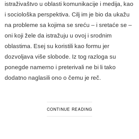
istraživaštvo u oblasti komunikacije i medija, kao
i sociološka perspektiva. Cilj im je bio da ukažu
na probleme sa kojima se sreću – i sretaće se –
oni koji žele da istražuju u ovoj i srodnim
oblastima. Esej su koristili kao formu jer
dozvoljava više slobode. Iz tog razloga su
ponegde namerno i preterivali ne bi li tako
dodatno naglasili ono o čemu je reč.
CONTINUE READING