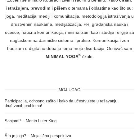
istražujem, prevodim i pišem
o temama i oblastima kao što su:
joga, meditacija, mediji i komunikacija, metodologija istraživanja u
društvenim naukama, medijatizacija, PR, građanska nauka i
učešće, naučna komunikacija, minimalizam kao i studije religije sa
naglaskom na darmičke sisteme i prakse. Komunikacija i zen
budizam u digitalno doba je tema moje disertacije. Osnivač sam
®
MINIMAL YOGA
škole.
MOJ UGAO
Participacija, odnosno zašto i kako da učestvujete u rešavanju
društvenih problema!
Sanjam!* – Martin Luter King
Šta je joga? – Moja lična perspektiva